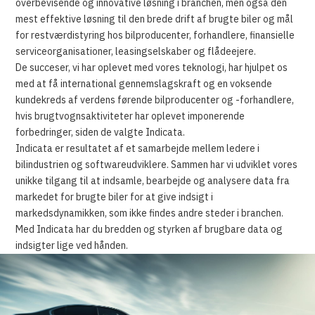
overbevisende og innovative løsning i branchen, men også den
mest effektive løsning til den brede drift af brugte biler og mål
for restværdistyring hos bilproducenter, forhandlere, finansielle
serviceorganisationer, leasingselskaber og flådeejere.
De succeser, vi har oplevet med vores teknologi, har hjulpet os
med at få international gennemslagskraft og en voksende
kundekreds af verdens førende bilproducenter og -forhandlere,
hvis brugtvognsaktiviteter har oplevet imponerende
forbedringer, siden de valgte Indicata.
Indicata er resultatet af et samarbejde mellem ledere i
bilindustrien og softwareudviklere. Sammen har vi udviklet vores
unikke tilgang til at indsamle, bearbejde og analysere data fra
markedet for brugte biler for at give indsigt i
markedsdynamikken, som ikke findes andre steder i branchen.
Med Indicata har du bredden og styrken af brugbare data og
indsigter lige ved hånden.