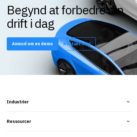
Begynd at forbedre din
drift i dag
Anmod om en demo
Kontakt salg
Industrier
Ressourcer